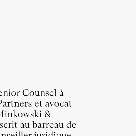
Senior Counsel à
rtners et avocat
 Minkowski &
nscrit au barreau de
seiller juridique