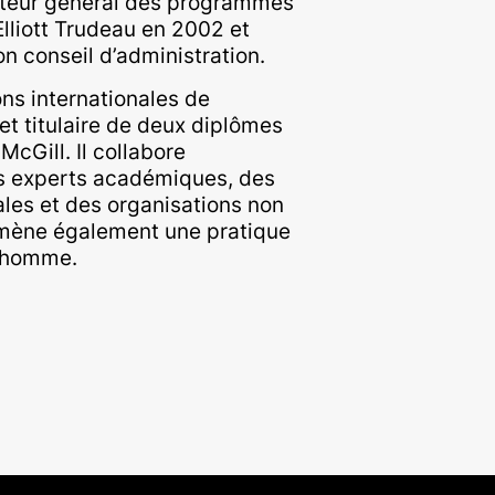
recteur général des programmes
Elliott Trudeau en 2002 et
n conseil d’administration.
ons internationales de
 et titulaire de deux diplômes
 McGill. Il collabore
s experts académiques, des
nales et des organisations non
mène également une pratique
l’homme.