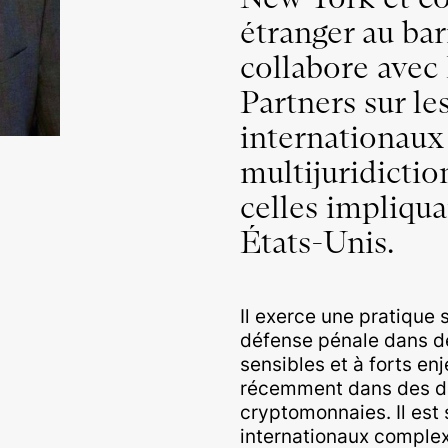
étranger au ba
collabore ave
Partners sur le
internationaux 
multijuridicti
celles impliqua
États-Unis.
Il exerce une pratique 
défense pénale dans de
sensibles et à forts e
récemment dans des do
cryptomonnaies. Il est 
internationaux complex