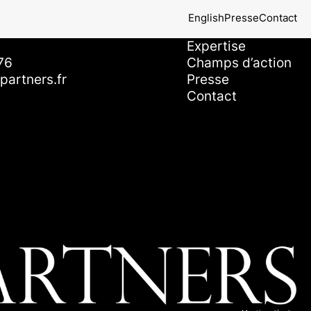
English
Presse
Contact
ire
Navigation
Notre équipe
Expertise
76
Champs d’action
artners.fr
Presse
Contact