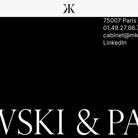
Contact
5, Quai Volta
75007 Paris
01.49.27.06.
cabinet@mkp
LinkedIn