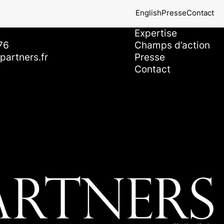
English
Presse
Contact
ire
Navigation
Notre équipe
Expertise
76
Champs d’action
artners.fr
Presse
Contact