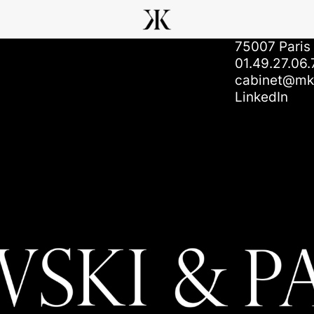
Contact
5, Quai Volta
75007 Paris
01.49.27.06.
cabinet@mkp
LinkedIn